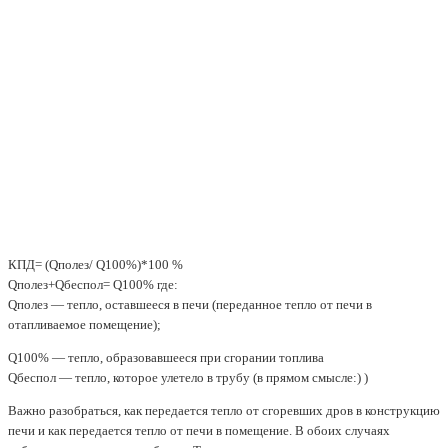
КПД= (Qполез/ Q100%)*100 %
Qполез+Qбеспол= Q100% где:
Qполез — тепло, оставшееся в печи (переданное тепло от печи в
отапливаемое помещение);
Q100% — тепло, образовавшееся при сгорании топлива
Qбеспол — тепло, которое улетело в трубу (в прямом смысле:) )
Важно разобраться, как передается тепло от сгоревших дров в конструкцию
печи и как передается тепло от печи в помещение. В обоих случаях