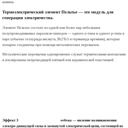
камина.
Термоэлектрический элемент Пельтье — это модуль для
генерации электричества.
Элемент Пельтье состоит из одной или более пар небольших
полупроводниковых параллеле-пипедов — одного n-типа и одного p-типа в
паре (обычно теллурида висмута, Bi2Te3 и германида кремния), которые
попарно соединены при помощи металлических перемычек.
Металлические перемычки одновременно служат термическими контактами
и изолированы непроводящей плёнкой или керамической пластинкой.
Эффект З
еебека — явление возникновения
электро-движущей силы в замкнутой электрической цепи, состоящей из