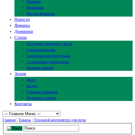
Правила
Новичкам
Частые вопросы
Новости
Ярмарка
Дневники
Статьи
Растения Сказочного Края
Сказочная кухня
Сказочная эко-продукция
«Сказочные» репортажи
Копилка знаний
Архив
Фото
Видео
Словарь терминов
Полезные ссылки
Контакты
Главная
|
Товары
|
Тепловой вентилятор для печи