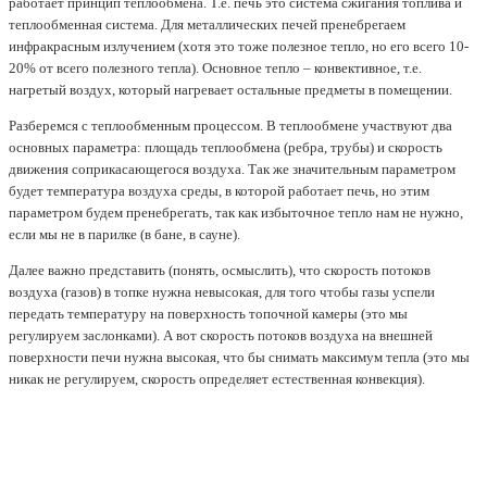
работает принцип теплообмена. Т.е. печь это система сжигания топлива и
теплообменная система. Для металлических печей пренебрегаем
инфракрасным излучением (хотя это тоже полезное тепло, но его всего 10-
20% от всего полезного тепла). Основное тепло – конвективное, т.е.
нагретый воздух, который нагревает остальные предметы в помещении.
Разберемся с теплообменным процессом. В теплообмене участвуют два
основных параметра: площадь теплообмена (ребра, трубы) и скорость
движения соприкасающегося воздуха. Так же значительным параметром
будет температура воздуха среды, в которой работает печь, но этим
параметром будем пренебрегать, так как избыточное тепло нам не нужно,
если мы не в парилке (в бане, в сауне).
Далее важно представить (понять, осмыслить), что скорость потоков
воздуха (газов) в топке нужна невысокая, для того чтобы газы успели
передать температуру на поверхность топочной камеры (это мы
регулируем заслонками). А вот скорость потоков воздуха на внешней
поверхности печи нужна высокая, что бы снимать максимум тепла (это мы
никак не регулируем, скорость определяет естественная конвекция).