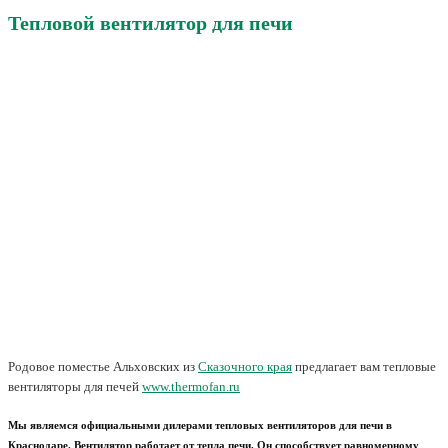
Тепловой вентилятор для печи
Родовое поместье Альховских из
Сказочного края
предлагает вам тепловые
вентиляторы для печей
www.thermofan.ru
Мы являемся официальными дилерами тепловых вентиляторов для печи в
Краснодаре. Вентилятор работает от тепла печи. Он способствует равномерному