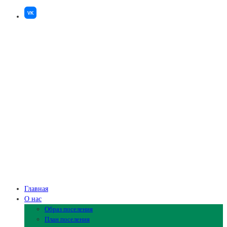
VK
Главная
О нас
Образ поселения
План поселения