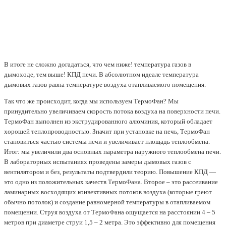
В итоге не сложно догадаться, что чем ниже! температура газов в
дымоходе, тем выше! КПД печи. В абсолютном идеале температура
дымовых газов равна температуре воздуха отапливаемого помещения.
Так что же происходит, когда мы используем ТермоФан? Мы
принудительно увеличиваем скорость потока воздуха на поверхности печи.
ТермоФан выполнен из экструдированного алюминия, который обладает
хорошей теплопроводностью. Значит при установке на печь, ТермоФан
становиться частью системы печи и увеличивает площадь теплообмена.
Итог: мы увеличили два основных параметра наружного теплообмена печи.
В лабораторных испытаниях проведены замеры дымовых газов с
вентилятором и без, результаты подтвердили теорию. Повышение КПД —
это одно из положительных качеств ТермоФана. Второе – это рассеивание
ламинарных восходящих конвективных потоков воздуха (которые греют
обычно потолок) и создание равномерной температуры в отапливаемом
помещении. Струя воздуха от ТермоФана ощущается на расстоянии 4 – 5
метров при диаметре струи 1,5 – 2 метра. Это эффективно для помещения