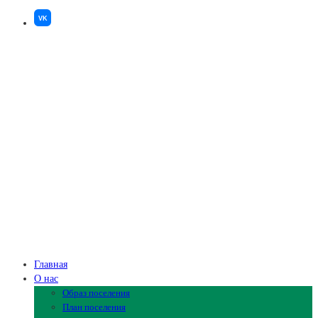
VK
Главная
О нас
Образ поселения
План поселения