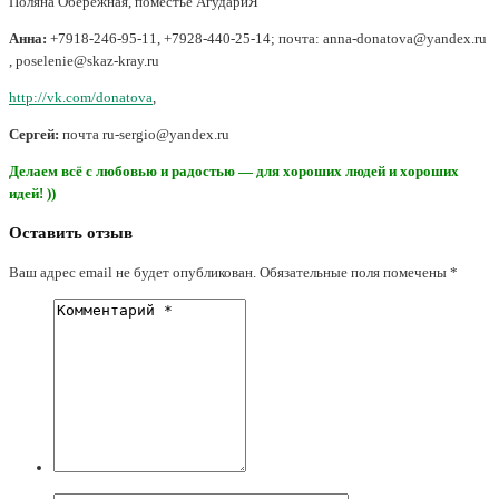
Поляна Обережная, поместье АгудариЯ
Анна:
+7918-246-95-11, +7928-440-25-14; почта: anna-donatova@yandex.ru
, poselenie@skaz-kray.ru
http://vk.com/donatova
,
Сергей:
почта ru-sergio@yandex.ru
Делаем всё с любовью и радостью — для хороших людей и хороших
идей! ))
Оставить отзыв
Ваш адрес email не будет опубликован.
Обязательные поля помечены
*