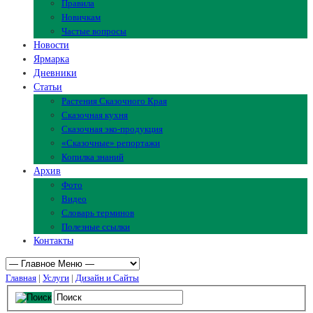
Правила
Новичкам
Частые вопросы
Новости
Ярмарка
Дневники
Статьи
Растения Сказочного Края
Сказочная кухня
Сказочная эко-продукция
«Сказочные» репортажи
Копилка знаний
Архив
Фото
Видео
Словарь терминов
Полезные ссылки
Контакты
Главная
|
Услуги
|
Дизайн и Сайты