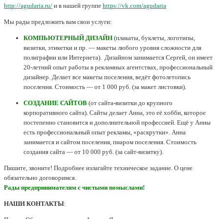
http://agudaria.ru/
и в нашей группе
https://vk.com/agudaria
Мы рады предложить вам свои услуги:
КОМПЬЮТЕРНЫЙ ДИЗАЙН
(плакаты, буклеты, логотипы,
визитки, этикетки и пр. — макеты любого уровня сложности для
полиграфии или Интернета). Дизайном занимается Сергей, он имеет
20-летний опыт работы в рекламных агентствах, профессиональный
дизайнер. Делает все макеты поселения, ведёт фотолетопись
поселения. Стоимость — от 1 000 руб. (за макет листовки).
СОЗДАНИЕ САЙТОВ
(от сайта-визитки до крупного
корпоративного сайта). Сайты делает Анна, это её хобби, которое
постепенно становится и дополнительной профессией. Ещё у Анны
есть профессиональный опыт рекламы, «раскрутки». Анна
занимается и сайтом поселения, пиаром поселения. Стоимость
создания сайта — от 10 000 руб. (за сайт-визитку).
Пишите, звоните! Подробнее излагайте техническое задание. О цене
обязательно договоримся.
Рады предпринимателям с чистыми помыслами!
НАШИ КОНТАКТЫ
: