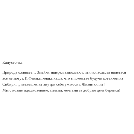
Капусточка
Природа оживает… Змейки, ящерки выползают, птички всласть напеться
все не могут. И Фенька, кошка наша, что в поместье будучи котенком из
Сибири привезли, котят внутри себя уж носит. Жизнь кипит!
Мы с новым вдохновеньем, силами, мечтами за добрые дела беремся!