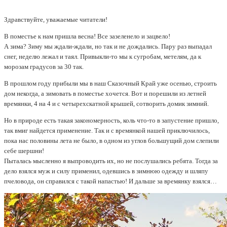
Здравствуйте, уважаемые читатели!
В поместье к нам пришла весна! Все зазеленело и зацвело!
А зима? Зиму мы ждали-ждали, но так и не дождались. Пару раз выпадал
снег, неделю лежал и таял. Привыкли-то мы к сугробам, метелям, да к
морозам градусов за 30 так.
В прошлом году прибыли мы в наш Сказочный Край уже осенью, строить
дом некогда, а зимовать в поместье хочется. Вот и порешили из летней
времянки, 4 на 4 и с четырехскатной крышей, сотворить домик зимний.
Но в природе есть такая закономерность, коль что-то в запустение пришло,
так вмиг найдется применение. Так и с времянкой нашей приключилось,
пока нас половины лета не было, в одном из углов большущий дом слепили
себе шершни!
Пыталась мысленно я выпроводить их, но не послушались ребята. Тогда за
дело взялся муж и силу применил, одевшись в зимнюю одежду и шляпу
пчеловода, он справился с такой напастью! И дальше за времянку взялся…