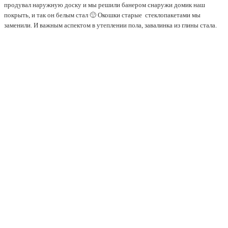
продувал наружную доску и мы решили банером снаружи домик наш
покрыть, и так он белым стал 🙂 Окошки старые стеклопакетами мы
заменили. И важным аспектом в утеплении пола, завалинка из глины стала.