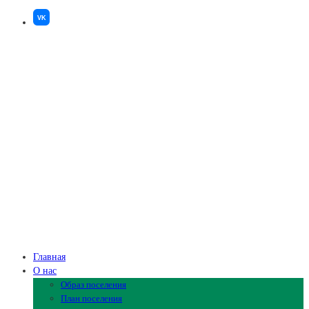
VK
Главная
О нас
Образ поселения
План поселения