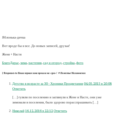
Яблонька-дичка
Вот вроде бы и все. До новых записей, друзья!
Женя + Настя
БлагоДарье
,
зима
,
растения
,
сад и огород
,
стройка
,
фото
2 Responses to
Наша первая зима прошла на «ура»! ⚘ Поместье Малиновских
Детство в возрасте за 30 · Хроники Процветании
04.05.2015 в 20:08
Ответить
[…] гуляли по поселению и заглянули к Жене и Насте, они уже
зимовали в поселении, было здорово порасспрашивать […]
Николай
16.12.2016 в 22:12
Ответить