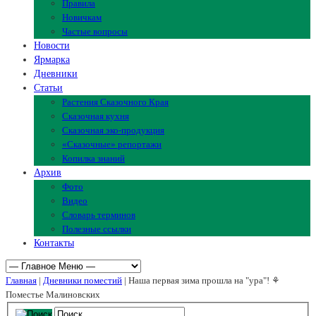
Правила
Новичкам
Частые вопросы
Новости
Ярмарка
Дневники
Статьи
Растения Сказочного Края
Сказочная кухня
Сказочная эко-продукция
«Сказочные» репортажи
Копилка знаний
Архив
Фото
Видео
Словарь терминов
Полезные ссылки
Контакты
Главная
|
Дневники поместий
| Наша первая зима прошла на "ура"! ⚘
Поместье Малиновских