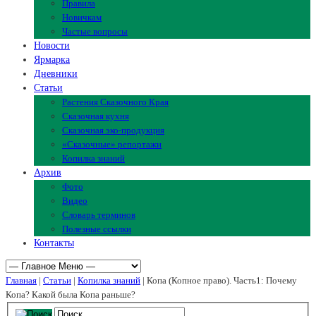
Правила
Новичкам
Частые вопросы
Новости
Ярмарка
Дневники
Статьи
Растения Сказочного Края
Сказочная кухня
Сказочная эко-продукция
«Сказочные» репортажи
Копилка знаний
Архив
Фото
Видео
Словарь терминов
Полезные ссылки
Контакты
Главная
|
Статьи
|
Копилка знаний
| Копа (Копное право). Часть1: Почему
Копа? Какой была Копа раньше?