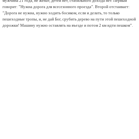
мужчина 21 года, не женат, детей нет, стабильного дохода нет. Первый
говорит: ”Нужна дорога для всесезонного проезда”. Второй отстаивает:
”Дорога не нужна, нужно ходить босиком, если и делать, то только
пешеходные тропы, и, не дай Бог, срубить дерево на пути этой пешеходной
дорожки! Машину нужно оставлять на въезде и потом 2 км идти пешком”.