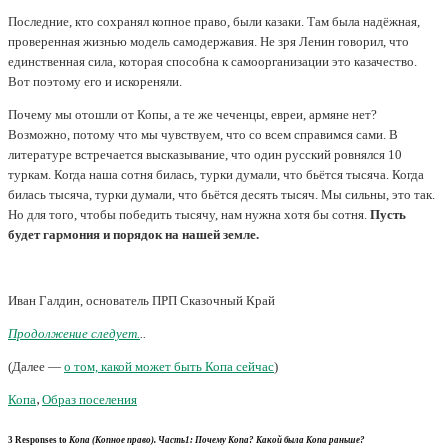
Последние, кто сохранял копное право, были казаки. Там была надёжная,
проверенная жизнью модель самодержавия. Не зря Ленин говорил, что
единственная сила, которая способна к самоорганизации это казачество.
Вот поэтому его и искореняли.
Почему мы отошли от Копы, а те же чеченцы, евреи, армяне нет?
Возможно, потому что мы чувствуем, что со всем справимся сами. В
литературе встречается высказывание, что один русский ровнялся 10
туркам. Когда наша сотня билась, турки думали, что бьётся тысяча. Когда
билась тысяча, турки думали, что бьётся десять тысяч. Мы сильны, это так.
Но для того, чтобы победить тысячу, нам нужна хотя бы сотня.
Пусть
будет гармония и порядок на нашей земле.
Иван Галдин, основатель ПРП Сказочный Край
Продолжение следует.
..
(Далее —
о том, какой может быть Копа сейчас
)
Копа
,
Образ поселения
3 Responses to
Копа (Копное право). Часть1: Почему Копа? Какой была Копа раньше?