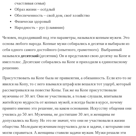
счастливая семья)
Образ жизни – осёдлый
Обеспеченность – свой дом, своё хозяйство
Физически здоровый
Народность – рус (славянин)
Человек, подходивший под эти параметры, назывался копным мужем. Это
основа любого народа. Копные мужи собирались в десятки и выбирали из
себя одного самого достойного (опытного, грамотного). Выбранный
назывался
десятский
(десятник). Он и представлял свою десятку на Копе и
имел голос. Десятские собирались на Копе и приходили к единогласному
решению.
Присутствовать на Копе была не привилегия, а обязанность. Если кто-то не
явился на Копу, то с него взымался штраф или вешался тот ущерб, который
рассматривался на повестке Копы. Так же на Копе присутствовали
мужчины от 30 лет. Они не участвовали, а только слушали, впитывали
житейскую мудрость от копных мужей, и всегда были в курсе, почему
принято именно это решение, на каком основании. Искусству общения они
учились до 50 лет. Мужчины, не достигшие 30 лет, и женщины не
допускались на Копу. Но это не значит, что они не участвовали в жизни
общества. Молодым мужчинам поручались дела и задачи, с которыми они
могли справиться. А женщины ставили задачи мужам. Мужи решали эти