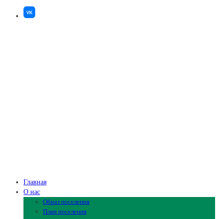
VK
Главная
О нас
Образ поселения
План поселения