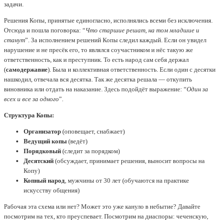
задачи.
Решения Копы, принятые единогласно, исполнялись всеми без исключения.
Отсюда и пошла поговорка: “
Что старшие решат, на том младшие и
станут
”. За исполнением решений Копы следил каждый. Если он увидел
нарушение и не пресёк его, то являлся соучастником и нёс такую же
ответственность, как и преступник. То есть народ сам себя держал
(
самодержавие
). Была и коллективная ответственность. Если один с десятки
нашкодил, отвечала вся десятка. Так же десятка решала — откупить
виновника или отдать на наказание. Здесь подойдёт выражение: “
Один за
всех и все за одного
”.
Структура Копы:
Организатор
(оповещает, снабжает)
Ведущий копы
(ведёт)
Порядковый
(следит за порядком)
Десятский
(обсуждает, принимает решения, выносит вопросы на
Копу)
Копный народ
, мужчины от 30 лет (обучаются на практике
искусству общения)
Рабочая эта схема или нет? Может это уже кануло в небытие? Давайте
посмотрим на тех, кто преуспевает. Посмотрим на диаспоры: чеченскую,