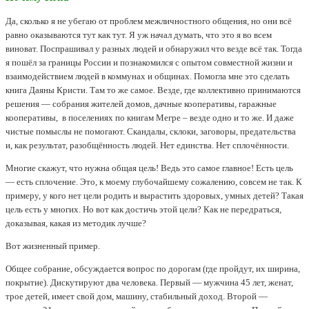
Да, сколько я не убегаю от проблем межличностного общения, но они всё
равно оказываются тут как тут. Я уж начал думать, что это я во всем
виноват. Поспрашивал у разных людей и обнаружил что везде всё так. Тогда
я пошёл за границы России и познакомился с опытом совместной жизни и
взаимодействием людей в коммунах и общинах. Помогла мне это сделать
книга Даяны Кристи. Там то же самое. Везде, где коллективно принимаются
решения — собрания жителей домов, дачные кооперативы, гаражные
кооперативы, в поселениях по книгам Мегре – везде одно и то же. И даже
чистые помыслы не помогают. Скандалы, склоки, заговоры, предательства
и, как результат, разобщённость людей. Нет единства. Нет сплочённости.
Многие скажут, что нужна общая цель! Ведь это самое главное! Есть цель
— есть сплочение. Это, к моему глубочайшему сожалению, совсем не так. К
примеру, у кого нет цели родить и вырастить здоровых, умных детей? Такая
цель есть у многих. Но вот как достичь этой цели? Как не передраться,
доказывая, какая из методик лучше?
Вот жизненный пример.
Общее собрание, обсуждается вопрос по дорогам (где пройдут, их ширина,
покрытие). Дискутируют два человека. Первый — мужчина 45 лет, женат,
трое детей, имеет свой дом, машину, стабильный доход. Второй —