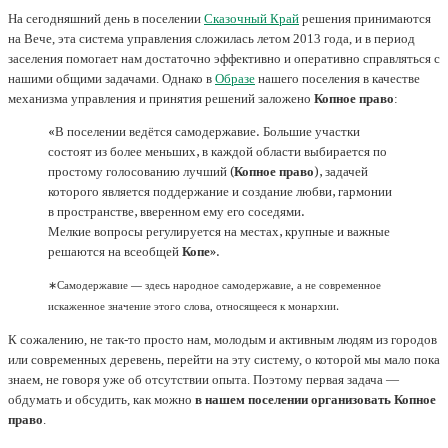
На сегодняшний день в поселении
Сказочный Край
решения принимаются
на Вече, эта система управления сложилась летом 2013 года, и в период
заселения помогает нам достаточно эффективно и оперативно справляться с
нашими общими задачами. Однако в
Образе
нашего поселения в качестве
механизма управления и принятия решений заложено
Копное право
:
«В поселении ведётся самодержавие. Большие участки
состоят из более меньших, в каждой области выбирается по
простому голосованию лучший (
Копное право
), задачей
которого является поддержание и создание любви, гармонии
в пространстве, вверенном ему его соседями.
Мелкие вопросы регулируется на местах, крупные и важные
решаются на всеобщей
Копе
».
∗Самодержавие — здесь народное самодержавие, а не современное
искаженное значение этого слова, относящееся к монархии.
К сожалению, не так-то просто нам, молодым и активным людям из городов
или современных деревень, перейти на эту систему, о которой мы мало пока
знаем, не говоря уже об отсутствии опыта. Поэтому первая задача —
обдумать и обсудить, как можно
в нашем поселении организовать Копное
право
.