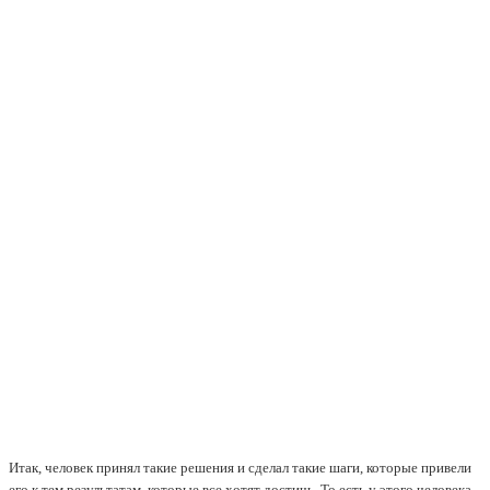
Итак, человек принял такие решения и сделал такие шаги, которые привели
его к тем результатам, которые все хотят достичь. То есть у этого человека