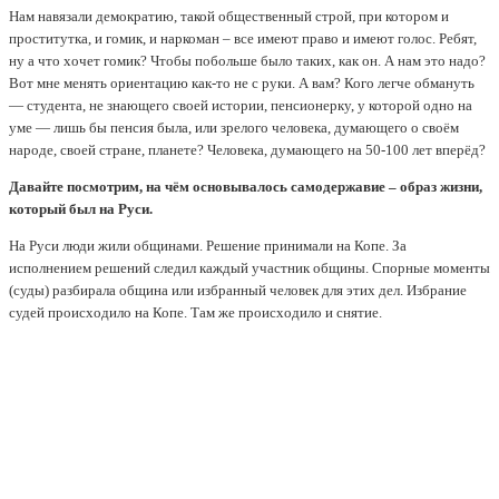
Нам навязали демократию, такой общественный строй, при котором и
проститутка, и гомик, и наркоман – все имеют право и имеют голос. Ребят,
ну а что хочет гомик? Чтобы побольше было таких, как он. А нам это надо?
Вот мне менять ориентацию как-то не с руки. А вам? Кого легче обмануть
— студента, не знающего своей истории, пенсионерку, у которой одно на
уме — лишь бы пенсия была, или зрелого человека, думающего о своём
народе, своей стране, планете? Человека, думающего на 50-100 лет вперёд?
Давайте посмотрим, на чём основывалось самодержавие – образ жизни,
который был на Руси.
На Руси люди жили общинами. Решение принимали на Копе. За
исполнением решений следил каждый участник общины. Спорные моменты
(суды) разбирала община или избранный человек для этих дел. Избрание
судей происходило на Копе. Там же происходило и снятие.