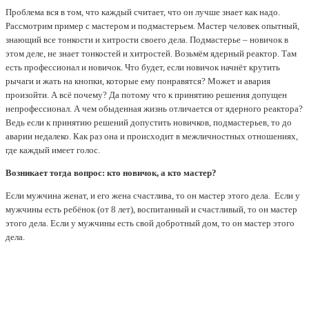
Проблема вся в том, что каждый считает, что он лучше знает как надо.
Рассмотрим пример с мастером и подмастерьем. Мастер человек опытный,
знающий все тонкости и хитрости своего дела. Подмастерье – новичок в
этом деле, не знает тонкостей и хитростей. Возьмём ядерный реактор. Там
есть профессионал и новичок. Что будет, если новичок начнёт крутить
рычаги и жать на кнопки, которые ему понравятся? Может и авария
произойти. А всё почему? Да потому что к принятию решения допущен
непрофессионал. А чем обыденная жизнь отличается от ядерного реактора?
Ведь если к принятию решений допустить новичков, подмастерьев, то до
аварии недалеко. Как раз она и происходит в межличностных отношениях,
где каждый имеет голос.
Возникает тогда вопрос: кто новичок, а кто мастер?
Если мужчина женат, и его жена счастлива, то он мастер этого дела. Если у
мужчины есть ребёнок (от 8 лет), воспитанный и счастливый, то он мастер
этого дела. Если у мужчины есть свой добротный дом, то он мастер этого
дела.