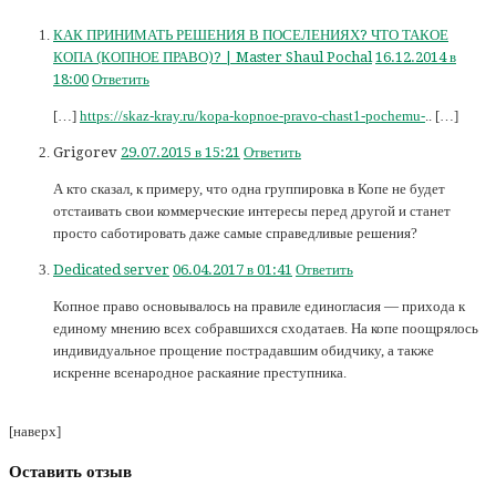
КАК ПРИНИМАТЬ РЕШЕНИЯ В ПОСЕЛЕНИЯХ? ЧТО ТАКОЕ
КОПА (КОПНОЕ ПРАВО)? | Master Shaul Pochal
16.12.2014 в
18:00
Ответить
[…]
https://skaz-kray.ru/kopa-kopnoe-pravo-chast1-pochemu-
.. […]
Grigorev
29.07.2015 в 15:21
Ответить
А кто сказал, к примеру, что одна группировка в Копе не будет
отстаивать свои коммерческие интересы перед другой и станет
просто саботировать даже самые справедливые решения?
Dedicated server
06.04.2017 в 01:41
Ответить
Копное право основывалось на правиле единогласия — прихода к
единому мнению всех собравшихся сходатаев. На копе поощрялось
индивидуальное прощение пострадавшим обидчику, а также
искренне всенародное раскаяние преступника.
[наверх]
Оставить отзыв