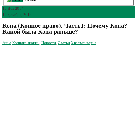
10
Дек 2014
10 декабря, 2014
Копа (Копное право). Часть1: Почему Копа?
Какой была Копа раньше?
Анна
Копилка знаний
,
Новости
,
Статьи
3 комментария