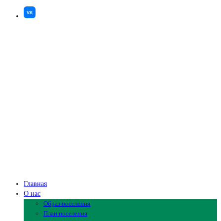
VK
Главная
О нас
Образ поселения
План поселения