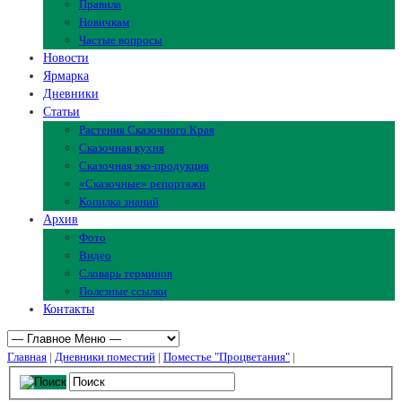
Правила
Новичкам
Частые вопросы
Новости
Ярмарка
Дневники
Статьи
Растения Сказочного Края
Сказочная кухня
Сказочная эко-продукция
«Сказочные» репортажи
Копилка знаний
Архив
Фото
Видео
Словарь терминов
Полезные ссылки
Контакты
Главная
|
Дневники поместий
|
Поместье "Процветания"
|